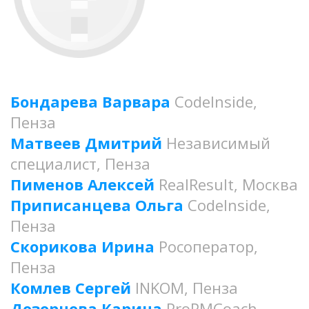
Бондарева Варвара
CodeInside,
Пенза
Матвеев Дмитрий
Независимый
специалист, Пенза
Пименов Алексей
RealResult, Москва
Приписанцева Ольга
CodeInside,
Пенза
Скорикова Ирина
Росоператор,
Пенза
Комлев Сергей
INKOM, Пенза
Дозорнова Карина
ProPMCoach,