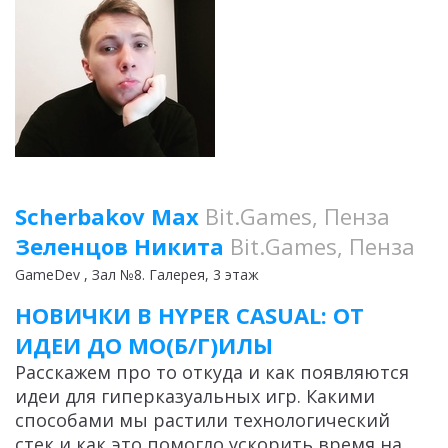
Scherbakov Max
Bit.Games, Пенза
Зеленцов Никита
Bit.Games, Пенза
GameDev
, Зал №8. Галерея, 3 этаж
НОВИЧКИ В HYPER CASUAL: ОТ
ИДЕИ ДО МО(Б/Г)ИЛЫ
Расскажем про то откуда и как появляются
идеи для гиперказуальных игр. Какими
способами мы растили технологический
стек и как это помогло ускорить время на