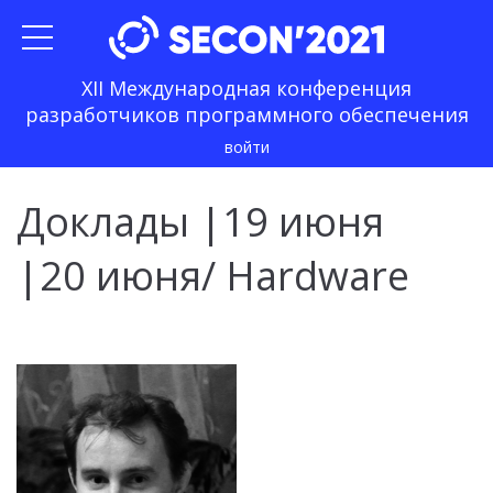
XII Международная конференция
разработчиков программного обеспечения
войти
Доклады
|
19 июня
|
20 июня
/ Hardware